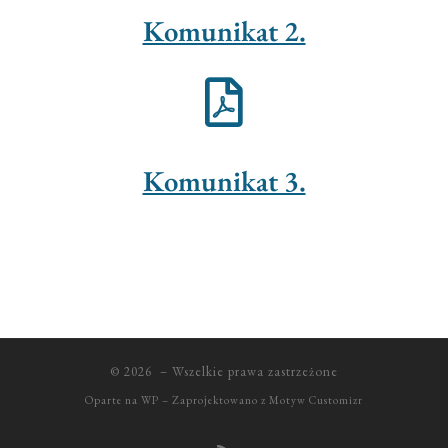
Komunikat 2.
Komunikat 3.
© 2026
– Wszelkie prawa zastrzeżone
Oparte na
WP
– Zaprojektowano z
Motyw Customizr